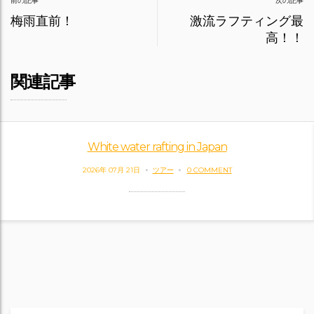
Post
前の記事
次の記事
navigation
梅雨直前！
激流ラフティング最
高！！
関連記事
White water rafting in Japan
2026年 07月 21日
ツアー
0 COMMENT