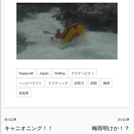
Happyraft
Japan
Rafting
アクティビティ
ハッピーラフト
ラフティング
吉野川
四国
梅雨
高知県
Post
前の記事
次の記事
navigation
キャニオニング！！
梅雨明けか！？