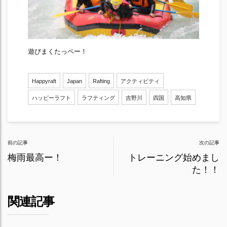
遊びまくたっペー！
Happyraft
Japan
Rafting
アクティビティ
ハッピーラフト
ラフティング
吉野川
四国
高知県
Post
前の記事
次の記事
navigation
梅雨最高ー！
トレーニング始めまし
た！！
関連記事