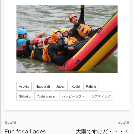
Activity
Happyraft
Japan
Kochi
Rafting
Shikoku
Yoshino river
ハッピーラフト
ラフティング
Post
前の記事
次の記事
navigation
Fun for all ages
大雨ですけど・・・！