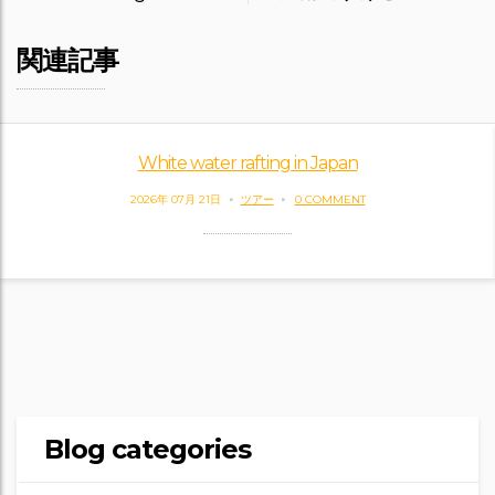
関連記事
White water rafting in Japan
2026年 07月 21日
ツアー
0 COMMENT
Blog categories