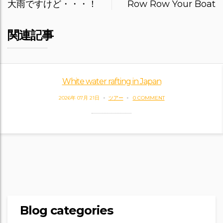
navigation
大雨ですけど・・・！
Row Row Your Boat
関連記事
White water rafting in Japan
2026年 07月 21日
ツアー
0 COMMENT
Blog categories