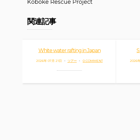
navigation
Koboke Rescue Project
関連記事
White water rafting in Japan
S
2026年 07月 21日
ツアー
0 COMMENT
2026年