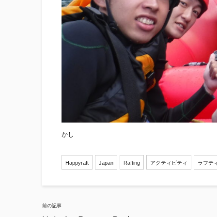
かし
Happyraft
Japan
Rafting
アクティビティ
ラフテ
Post
前の記事