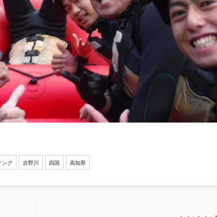
ィング
吉野川
四国
高知県