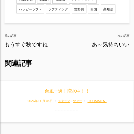
ハッピーラフト
ラフティング
吉野川
四国
高知県
Post
前の記事
次の記事
navigation
もうすぐ秋ですね
あ～気持ちいい
関連記事
台風一過！増水中！！
2026年 06月 04日
スタッフ
-
ツアー
0 COMMENT