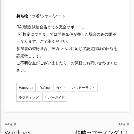
持ち物：
水着/タオル/ノート
RAJ認定試験合格までを完全サポート。
IRF検定につきましては開催条件が整った場合のみの開催
となります。ご了承ください。
参加者の習得具合、技術レベルに応じて認定試験の日程を
設定致します。
ご不明な点がございましたら、お気軽にお問い合わせくだ
さい。
Happyraft
Rafting
ガイド
ハッピーラフト
ラフティング
リバーガイド
Post
前の記事
次の記事
navigation
Windriver
快晴ラフティング！！