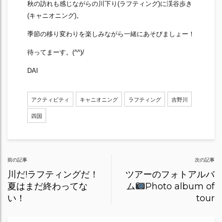
秋の訪れも感じながらの川下り(ラフティング)に渓谷歩き
(キャニオニング)。
季節の移り変わりを楽しみながら一緒にあそびましょー！
待ってまーす。(^^)/
DAI
アクティビティ
キャニオニング
ラフティング
吉野川
四国
Post
前の記事
次の記事
navigation
川だ!ラフティングだ！
ツアーのフォトアルバ
夏はまだ終わってな
ム
Photo album of
い！
tour