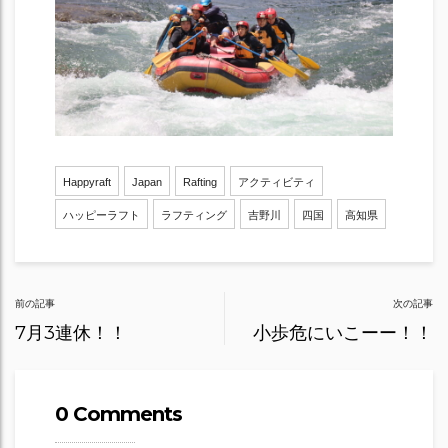
Happyraft
Japan
Rafting
アクティビティ
ハッピーラフト
ラフティング
吉野川
四国
高知県
Post
前の記事
次の記事
navigation
7月3連休！！
小歩危にいこーー！！
0 Comments