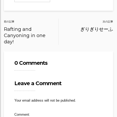
Post
前の記事
次の記事
navigation
Rafting and
ぎりぎりせーふ
Canyoning in one
day!
0 Comments
Leave a Comment
Your email address will not be published.
Comment: