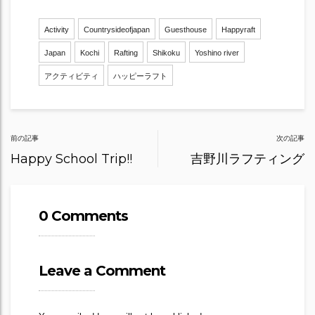
Activity
Countrysideofjapan
Guesthouse
Happyraft
Japan
Kochi
Rafting
Shikoku
Yoshino river
アクティビティ
ハッピーラフト
Post
前の記事
次の記事
navigation
Happy School Trip!!
吉野川ラフティング
0 Comments
Leave a Comment