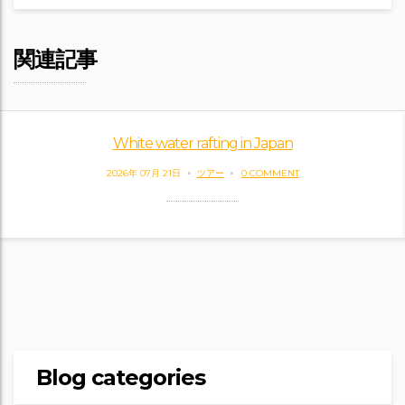
関連記事
White water rafting in Japan
2026年 07月 21日
ツアー
0 COMMENT
Blog categories