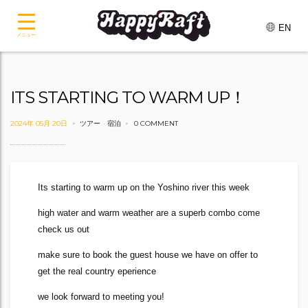
EN
メニュー
ITS STARTING TO WARM UP！
2024年 05月 20日
ツアー
-
宿泊
0 COMMENT
Its starting to warm up on the Yoshino river this week
high water and warm weather are a superb combo come
check us out
make sure to book the guest house we have on offer to
get the real country eperience
we look forward to meeting you!