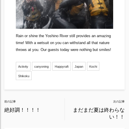
Rain or shine the Yoshino River still provides an amazing
time! With a wetsuit on you can withstand all that nature
throws at you. Our guests today were nothing but smiles!
Activity
canyoning
Happyraft
Japan
Kochi
Shikoku
Post
前の記事
次の記事
navigation
絶好調！！！！
まだまだ夏は終わらな
い！！