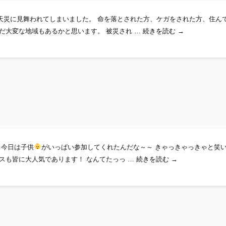
天災に見舞われてしまいました。 命を落とされた方、ケガをされた方、住ん
母ちゃん目線から
だ大変な地域もあるかと思います。 被災され …
続きを読む
→
 今日は子供
がいっぱい参加してくれたんだな～～ きゃっきゃっきゃと笑
なちゅやすみ！
スも皆に大人気であります！ なんてたっっ …
続きを読む
→