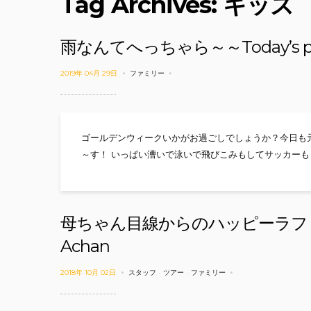
Tag Archives: キッズ
雨なんてへっちゃら～～Today’s pho
2019年 04月 29日
ファミリー
ゴールデンウィークいかがお過ごしでしょうか？今日も
～す！ いっぱい漕いで泳いで飛びこみもしてサッカーも
母ちゃん目線からのハッピーラフ
Achan
2018年 10月 02日
スタッフ
-
ツアー
-
ファミリー