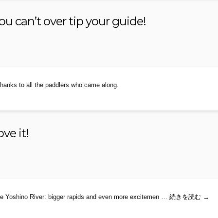
ou can’t over tip your guide!
Thanks to all the paddlers who came along.
ve it!
The r
the Yoshino River: bigger rapids and even more excitemen …
続きを読む
→