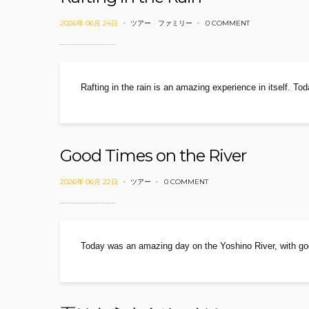
2026年 06月 24日
ツアー
-
ファミリー
0 COMMENT
Rafting in the rain is an amazing experience in itself.
Good Times on the River
2026年 06月 22日
ツアー
0 COMMENT
Today was an amazing day on the Yoshino River, with g