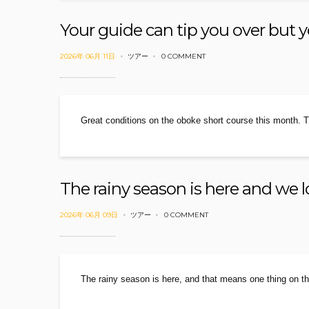
Your guide can tip you over but y
2026年 06月 11日
ツアー
0 COMMENT
Great conditions on the oboke short course this month. 
The rainy season is here and we lo
2026年 06月 09日
ツアー
0 COMMENT
The rainy season is here, and that means one thing on 