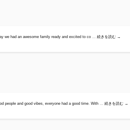
Rafting 
 Today we had an awesome family ready and excited to co …
続きを読む
→
Goo
ood people and good vibes, everyone had a good time. With …
続きを読む
→