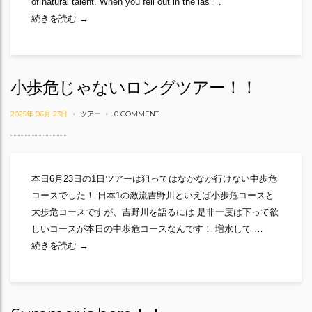
of natural talent. When you fell out in the las …
Yoshino White Water River Rafting
続きを読む
→
小歩危じゃないロングツアー！！
2025年 06月 23日
ツアー
0 COMMENT
本日6月23日の1日ツアーは狙ってはなかなか行けない中歩危
コースでした！ 日本1の激流吉野川といえば小歩危コースと
大歩危コースですが、吉野川を語るには 是非一度は下って欲
しいコースが本日の中歩危コースなんです！ 増水して …
小歩危じゃないロングツアー！！
続きを読む
→