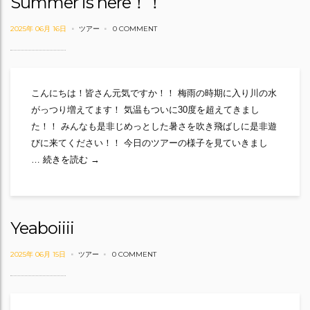
Summer is here！！
2025年 06月 16日
ツアー
0 COMMENT
こんにちは！皆さん元気ですか！！ 梅雨の時期に入り川の水
がっつり増えてます！ 気温もついに30度を超えてきまし
た！！ みんなも是非じめっとした暑さを吹き飛ばしに是非遊
びに来てください！！ 今日のツアーの様子を見ていきまし
Summer is here！！
…
続きを読む
→
Yeaboiiii
2025年 06月 15日
ツアー
0 COMMENT