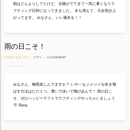
朝はどんよりしてたけど、太陽がでてきて一気に暑くなりラ
フティング日和になってきました。 水も増えて、大歩危仕上
がってます。 みなさん、いい週末を！！
雨の日こそ！
2025年 06月 12日
ツアー
0 COMMENT
みなさん、梅雨楽しんでますか？ いや～なジメジメを吹き飛
ばす方法はただ１つ。漕いで泳いで飛び込んで！ 雨の日こ
そ、ぜひハッピーラフトでラフティングやっちゃいましょう
Rena