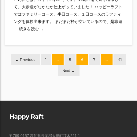
て、大歩危がなかなか仕上がっていました！ ハッピーラフト
ではファミリーコース、半日コース、１日コースのラフティ
ングを体験出来ます。 まだまだ枠が空いているので、是非遊
Oboke Massive
…
続きを読む
→
Posts
← Previous
1
…
5
6
7
…
41
navigation
Next →
Happy Raft
〒789-0157 高知県長岡郡大豊町筏木221-1