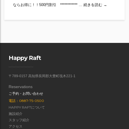
泊まる
ならお得に！！500円割引 ************ …
続きを読む
→
Happy Raft
〒789-0157 高知県長岡郡大豊町筏木221-1
Reservations
ご予約・お問い合わせ
電話：0887-75-0500
HAPPY RAFTについて
施設紹介
スタッフ紹介
アクセス