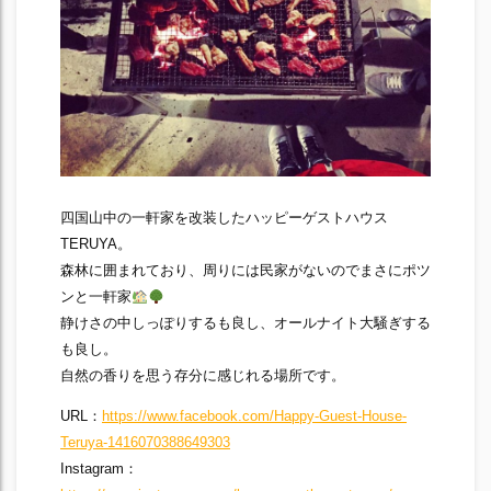
四国山中の一軒家を改装したハッピーゲストハウス
TERUYA。
森林に囲まれており、周りには民家がないのでまさにポツ
ンと一軒家
静けさの中しっぽりするも良し、オールナイト大騒ぎする
も良し。
自然の香りを思う存分に感じれる場所です。
URL：
https://www.facebook.com/Happy-Guest-House-
Teruya-1416070388649303
Instagram：