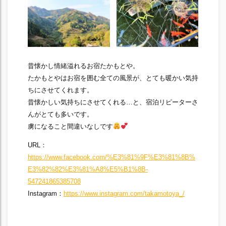
昔懐かし情緒溢れるお宿たかもとや。
たかもとやはお宿を囲む全ての風景が、とても暖かい気持
ちにさせてくれます。
昔懐かしい気持ちにさせてくれる…と、宿泊リピーターさ
んがとても多いです。
虜になること間違いなしです
URL：
https://www.facebook.com/%E3%81%9F%E3%81%8B%
E3%82%82%E3%81%A8%E5%B1%8B-
547241865385708
Instagram：
https://www.instagram.com/takamotoya_/