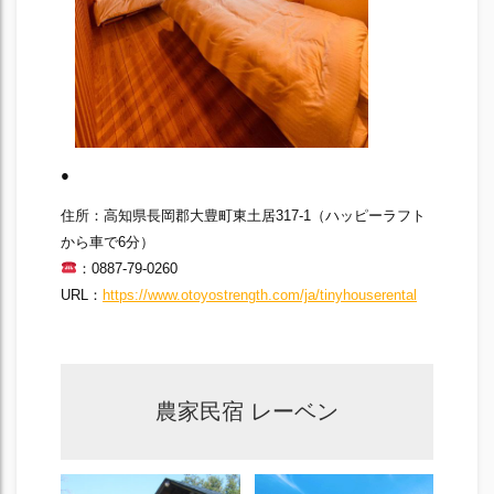
●
住所：高知県長岡郡大豊町東土居317-1（ハッピーラフト
から車で6分）
：0887-79-0260
URL：
https://www.otoyostrength.com/ja/tinyhouserental
農家民宿 レーベン