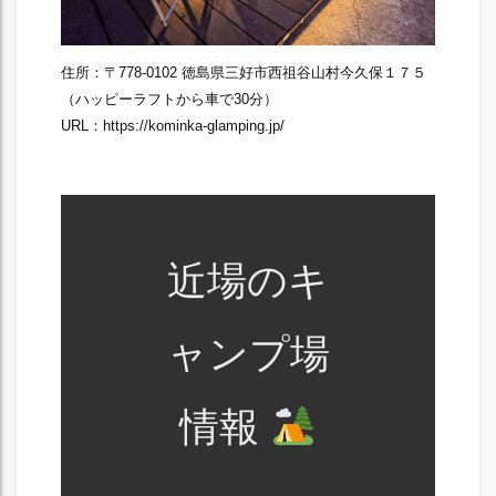
住所：〒778-0102 徳島県三好市西祖谷山村今久保１７５
（ハッピーラフトから車で30分）
URL：https://kominka-glamping.jp/
近場のキ
ャンプ場
情報