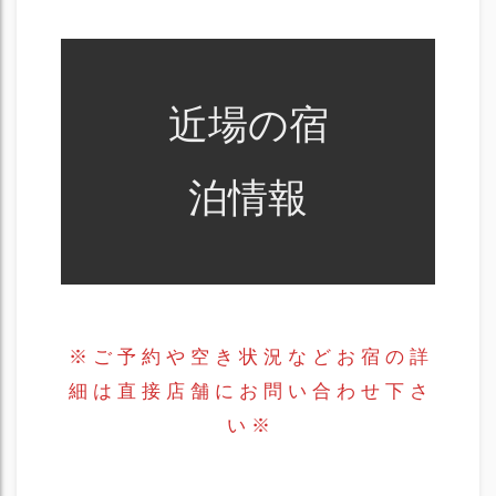
近場の宿
泊情報
※ ご 予 約 や 空 き 状 況 な ど お 宿 の 詳
細 は 直 接 店 舗 に お 問 い 合 わ せ 下 さ
い ※