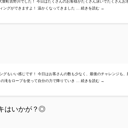
大豊町吉野川でした！ 今日はたくさんのお客様がたくさん泳いでたくさんお
吉野川ラフティ
ィングができますよ！ 温かくなってきました …
続きを読む
→
ングもいい感じです！ 今日はお客さんの数も少なく、最後のチャレンジも、
レッツゴーキャ
ｍの滝をロープを使って自分の力で降りていき …
続きを読む
→
ーキはいかが？◎