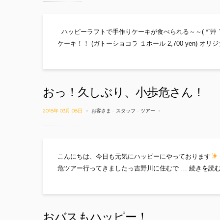
ハッピーラフトで手作りケーキが食べられる～～( *´艸
ケーキ！！ (ガトーショコラ １ホール 2,700 yen) オリ
おっ！久しぶり、小歩危さん！
2018年 03月 08日
お客さま
-
スタッフ
-
ツアー
こんにちは、今日も元気にハッピーにやっております
危ツアー行ってきましたっ吉野川に住むで …
続きを読
おバスもハッピー！