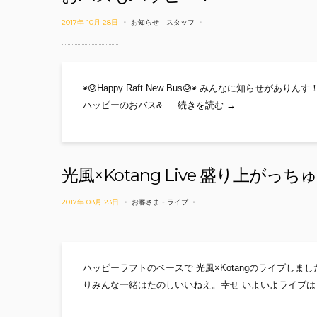
2017年 10月 28日
お知らせ
-
スタッフ
◉◎Happy Raft New Bus◎◉ みんなに知らせがありん
おバスもハッピー！
ハッピーのおバス& …
続きを読む
→
光風×Kotang Live 盛り上がっ
2017年 08月 23日
お客さま
-
ライブ
ハッピーラフトのベースで 光風×Kotangのライブしま
りみんな一緒はたのしいいねえ。幸せ いよいよライブはじ