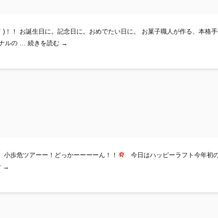
｀)！！ お誕生日に。記念日に。おめでたい日に。 お菓子職人が作る、本格
◎スペシャルな1日に…手作りケーキはいかが？◎
ジナルの …
続きを読む
→
小歩危ツアーー！どっかーーーーん！！
今日はハッピーラフト今年初
おっ！久しぶり、小歩危さん！
む
→