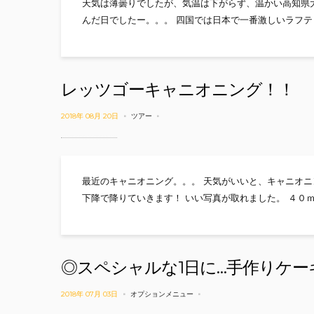
天気は薄曇りでしたが、気温は下がらず、温かい高知県
んだ日でしたー。。。 四国では日本で一番激しいラフテ
レッツゴーキャニオニング！！
2018年 08月 20日
ツアー
最近のキャニオニング。。。 天気がいいと、キャニオニ
下降で降りていきます！ いい写真が取れました。 ４０
◎スペシャルな1日に…手作りケ
2018年 07月 03日
オプションメニュー