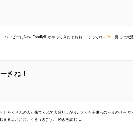
す！ ハッピーにNew Family!!!がやってきたぞおお！ てってれ～
夏には大活
ちゅーきね！
した！ たくさんの人が来てくれて大盛り上がり♪ 大人も子供ものっりのり～ や
光風×Kotang Live 盛り上が
まるよおおお。うきうき(^^) …
続きを読む
→