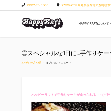
0887-75-0500
〒789-0157高知県長岡郡大豊町筏木22
HAPPY RAFTについて
◎スペシャルな1日に…手作りケ
2018年 07月 03日
オプションメニュー
ハッピーラフトで手作りケーキが食べられる～～( *´艸