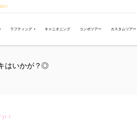
1-1
ラフティング
キャニオニング
コンボツアー
カスタムツアー
ーキはいかが？◎
｀)！！