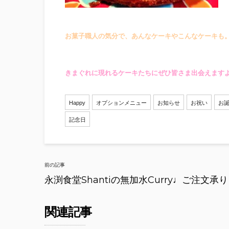
お菓子職人の気分で、あんなケーキやこんなケーキも。。(
きまぐれに現れるケーキたちにぜひ皆さま出会えますよ
Happy
オプションメニュー
お知らせ
お祝い
お
記念日
Post
前の記事
navigation
永渕食堂Shantiの無加水Curry♩ご注文承
関連記事