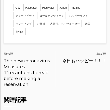
GW
Happyraft
Highwater
Japan
Rafting
アクティビティ
ゴールデンウィーク
ハッピーラフト
ラフティング
吉野川
吉野川、ハイウォーター
四国
高知県
Post
前の記事
次の記事
navigation
The new coronavirus
今日もハッピー！！！
Measures
“Precautions to read
before making a
reservation.
関連記事