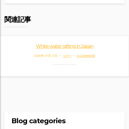
関連記事
White water rafting in Japan
2026年 07月 21日
ツアー
0 COMMENT
Blog categories