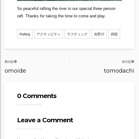
So peaceful rafting the river in our special three person
raft. Thanks for taking the time to come and play.
Rafting
アクティビティ
ラフティング
吉野川
四国
Post
前の記事
次の記事
navigation
omoide
tomodachi
0 Comments
Leave a Comment