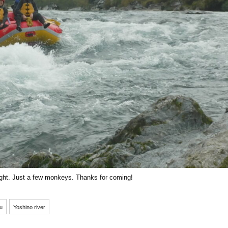
n sight. Just a few monkeys. Thanks for coming!
u
Yoshino river