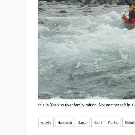
this is Yoshino river family rafting. Not another raft i
Activity
Happyraft
Japan
Kochi
Rafting
Shikok