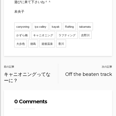
遊びに来て下さいね＾＾
未央子
canyoning
iya valley
kayak
Rafting
takamatu
かずら橋
キャニオニング
ラフティング
吉野川
大歩危
徳島
道後温泉
香川
Post
前の記事
次の記事
navigation
キャニオニングってな
Off the beaten track
ーに？
0 Comments