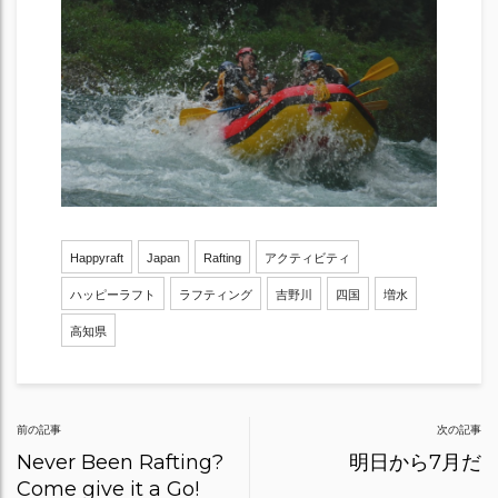
Happyraft
Japan
Rafting
アクティビティ
ハッピーラフト
ラフティング
吉野川
四国
増水
高知県
Post
前の記事
次の記事
navigation
Never Been Rafting?
明日から7月だ
Come give it a Go!