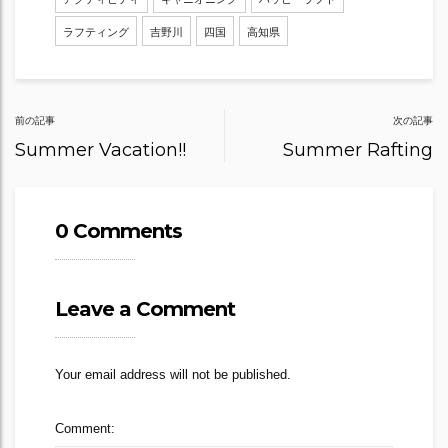
ラフティング
吉野川
四国
高知県
Post
前の記事
次の記事
navigation
Summer Vacation!!
Summer Rafting
0 Comments
Leave a Comment
Your email address will not be published.
Comment: