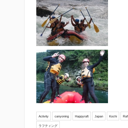
Activity
canyoning
Happyraft
Japan
Kochi
Raf
ラフティング