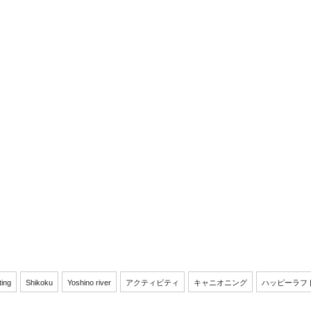
ting
Shikoku
Yoshino river
アクティビティ
キャニオニング
ハッピーラフ