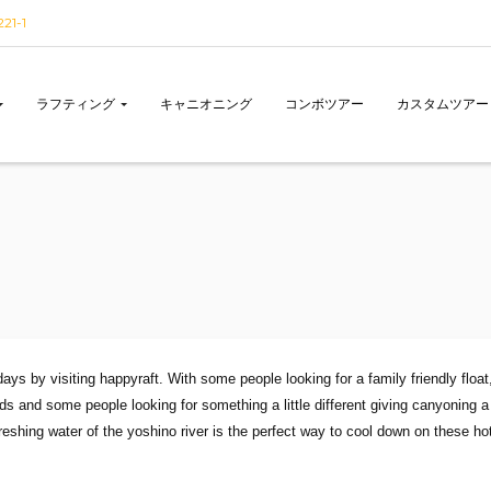
1-1
ラフティング
キャニオニング
コンボツアー
カスタムツアー
ys by visiting happyraft. With some people looking for a family friendly float
ds and some people looking for something a little different giving canyoning a
reshing water of the yoshino river is the perfect way to cool down on these ho