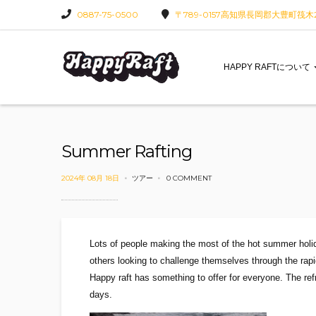
0887-75-0500
〒789-0157高知県長岡郡大豊町筏木22
HAPPY RAFTについて
Summer Rafting
2024年 08月 18日
ツアー
0 COMMENT
Lots of people making the most of the hot summer holida
others looking to challenge themselves through the rapi
Happy raft has something to offer for everyone. The ref
days.