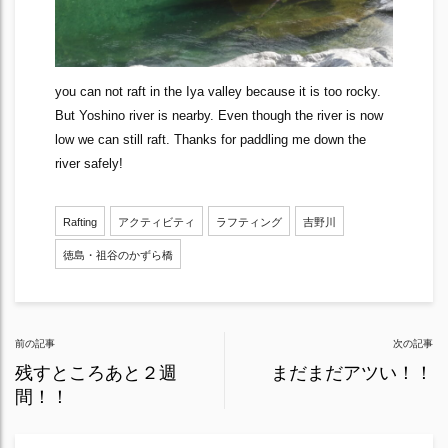
you can not raft in the Iya valley because it is too rocky.
But Yoshino river is nearby. Even though the river is now
low we can still raft. Thanks for paddling me down the
river safely!
Rafting
アクティビティ
ラフティング
吉野川
徳島・祖谷のかずら橋
Post
前の記事
次の記事
navigation
残すところあと２週
まだまだアツい！！
間！！