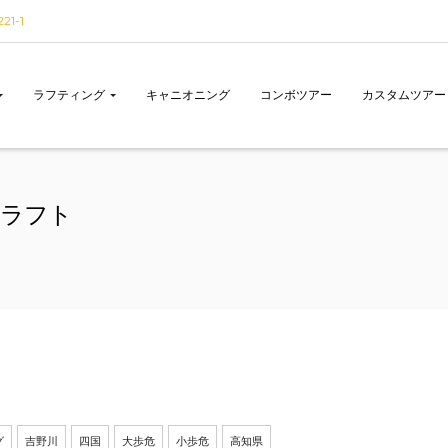
1-1
ラフティング
キャニオニング
コンボツアー
カスタムツアー
ラフト
グ
吉野川
四国
大歩危
小歩危
高知県