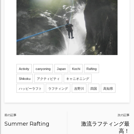
Activity
canyoning
Japan
Kochi
Rafting
Shikoku
アクティビティ
キャニオニング
ハッピーラフト
ラフティング
吉野川
四国
高知県
Post
前の記事
次の記事
navigation
Summer Rafting
激流ラフティング最
高！