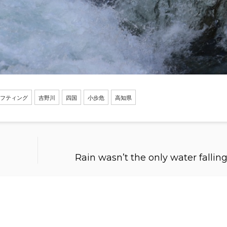
フティング
吉野川
四国
小歩危
高知県
Rain wasn’t the only water falling