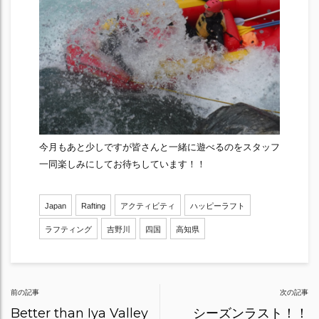
今月もあと少しですが皆さんと一緒に遊べるのをスタッフ
一同楽しみにしてお待ちしています！！
Japan
Rafting
アクティビティ
ハッピーラフト
ラフティング
吉野川
四国
高知県
Post
前の記事
次の記事
navigation
Better than Iya Valley
シーズンラスト！！